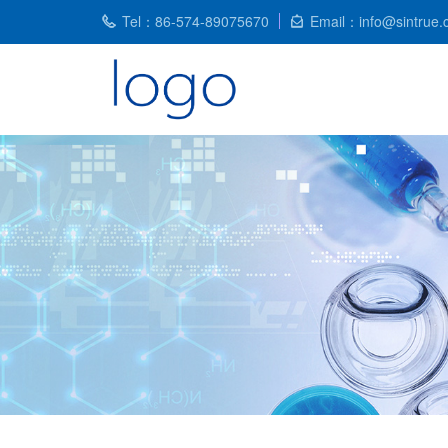
Tel：86-574-89075670
Email：info@sintrue